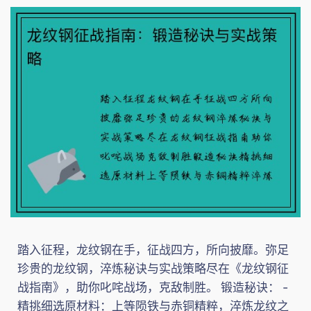
踏入征程，龙纹钢在手，征战四方，所向披靡。弥足
珍贵的龙纹钢，淬炼秘诀与实战策略尽在《龙纹钢征
战指南》，助你叱咤战场，克敌制胜。 锻造秘诀： -
精挑细选原材料：上等陨铁与赤铜精粹，淬炼龙纹之