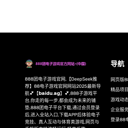
导航
888团电子游戏官网,【DeepSeek推
网页版8
荐】88电子游戏官网网站2025最新导
精品项
航💕【𝗯𝗮𝗶𝗱𝘂.𝗮𝗴】💕,888子游戏平
游戏动
台,你走的每一步,都会成为未来的铺
垫,888团电子平台下载,通过会员登录
企业服
后,进入全站入口,下载APP后体验电子
登录88
竞技、真人互动与体育类游戏,网页与