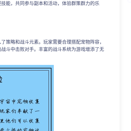
磋技能，共同参与副本和活动，体验群策群力的乐
入了策略和战斗元素。玩家需要合理搭配宠物阵容，
的战斗中击败对手。丰富的战斗系统为游戏增添了无