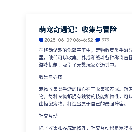
萌宠奇遇记：收集与冒险
2025-06-09 08:46:32
979
在移动游戏的浩瀚宇宙中，宠物收集类手游
里，他们可以收集、养成和战斗各种稀奇古
游戏机制，吸引了无数玩家沉迷其中。
收集与养成
宠物收集类手游的核心在于收集和养成。玩
物。每种宠物都拥有独特的技能和特性，可
由搭配宠物，打造出属于自己的最强阵容。
社交互动
除了收集和养成宠物外，社交互动也是宠物