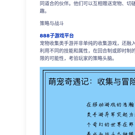
同道合的伙伴。他们可以互相赠送宠物、切
趣。
策略与战斗
888子游戏平台
宠物收集类手游并非单纯的收集游戏，还融
利用不同的技能和属性，在回合制或即时制
限的可能性，考验玩家的策略头脑。