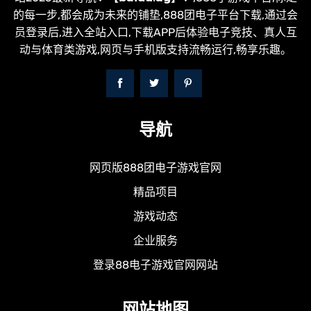
的每一步,都会成为未来的铺垫,888团电子平台下载,通过会
员登录后,进入全站入口,下载APP后体验电子竞技、真人互
动与体育类游戏,网页与手机版支持流畅运行,畅享乐趣。
导航
网页版888团电子游戏官网
精品项目
游戏动态
企业服务
登录88电子游戏官网网站
网站地图