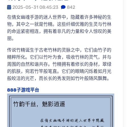
2025-05-31 08:45:23
842
在倩女幽魂手游的迷人世界中，隐藏着许多神秘的生
物，其中之一就是竹精。这些纤细优雅的生灵与竹林
的命运紧密相连，拥有着非凡的力量和令人惊叹的美
丽。
传说竹精诞生于古老竹林的灵脉之中，它们由竹子的
精粹所化。它们以竹叶为食，吸收竹林的灵气，并与
周围的自然和谐共存。竹精拥有着修长的身材，翠绿
的肌肤，宛若竹竿般笔直。它们的眼睛闪烁着如月光
般皎洁的光芒，而长长的秀发则如竹叶般随风飘舞。
888子游戏平台